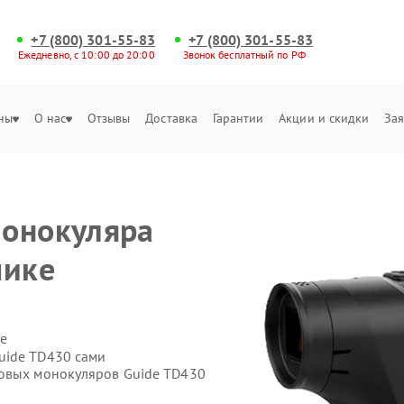
+7 (800) 301-55-83
+7 (800) 301-55-83
Ежедневно, с 10:00 до 20:00
Звонок бесплатный по РФ
ны
О нас
Отзывы
Доставка
Гарантии
Акции и скидки
Зая
монокуляра
чике
е
uide TD430 сами
ровых монокуляров Guide TD430