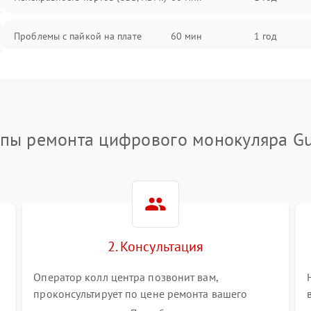
Проблемы с пайкой на плате
60 мин
1 год
Неисправность процессора
60 мин
1 год
Повреждение внутренних
60 мин
1 год
проводов
апы ремонта цифрового монокуляра Gu
Неисправность Wi-Fi/Bluetooth
60 мин
1 год
модуля
Проблемы с калибровкой
60 мин
1 год
изображения
2. Консультация
Неисправность разъемов (MicroSD,
60 мин
1 год
AV)
Оператор колл центра позвонит вам,
проконсультирует по цене ремонта вашего
цифрового монокуляра а также ответит на все