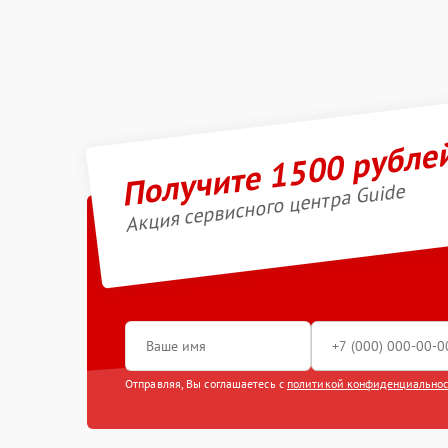
Получите 1500 рубле
Акция сервисного центра Guide
Отправляя, Вы соглашаетесь с
политикой конфиденциально