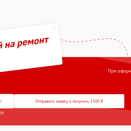
й на ремонт
При оформл
Отправить заявку и получить 1500 ₽
сти