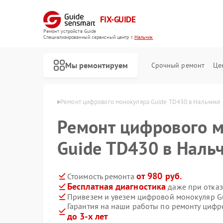
FIX-GUIDE
Ремонт устройств Guide
Специализированный cервисный центр г.
Нальчик
Мы ремонтируем
Срочный ремонт
Це
в Guide в Нальчике
Ремонт цифрового монокуляра Guide TD430 в Нальчике
Ремонт цифрового 
Ремонт тепловизионных прицелов Guide
Guide TD430 в Наль
от 980 руб.
Стоимость ремонта
Бесплатная диагностика
даже при отказ
Привезем и увезем цифровой монокуляр G
Гарантия на наши работы по ремонту циф
до 3-х лет