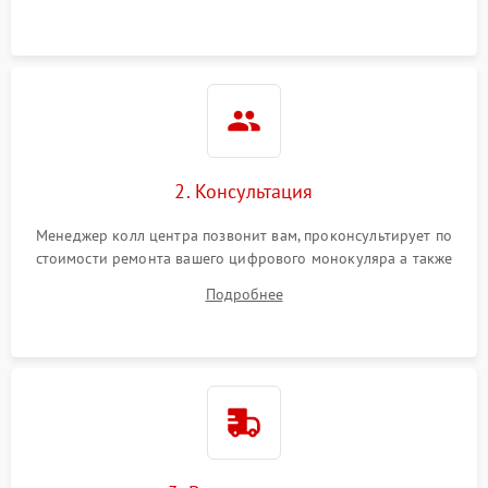
Неисправность разъемов
500 ₽
Подробнее →
(MicroSD, AV)
Неисправность системы
2000 ₽
Подробнее →
стабилизации
Проблемы с заземлением
2. Консультация
1000 ₽
Подробнее →
Менеджер колл центра позвонит вам, проконсультирует по
Повреждение печатной
2800 ₽
Подробнее →
стоимости ремонта вашего цифрового монокуляра а также
платы
ответит на все ваши вопросы.
Подробнее
Неисправность кнопок
500 ₽
Подробнее →
управления