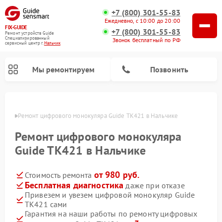
+7 (800) 301-55-83
Ежедневно, с 10:00 до 20:00
FIX-GUIDE
+7 (800) 301-55-83
Ремонт устройств Guide
Специализированный
Звонок бесплатный по РФ
cервисный центр г.
Нальчик
Мы ремонтируем
Позвонить
ьчике
Ремонт цифрового монокуляра Guide TK421 в Нальчике
Ремонт тепловизионных прицелов Guide
Ремонт цифрового монокуляра
Guide TK421 в Нальчике
от 980 руб.
Стоимость ремонта
Бесплатная диагностика
даже при отказе
Привезем и увезем цифровой монокуляр Guide
TK421 сами
Гарантия на наши работы по ремонту цифровых