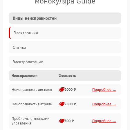
монокуляра Guide
Виды неисправностей
Электроника
Оптика
Электропитание
Неисправности
Стоимость
Видео
Неисправность дисплея
2000 ₽
Подробнее →
ПО
Неисправность матрицы
2800 ₽
Подробнее →
Управление
Проблемы с кнопками
Механические повреждения
500 ₽
Подробнее →
управления