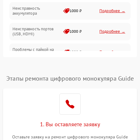
Неисправность
1000 ₽
Подробнее →
аккумулятора
Неисправность портов
1000 ₽
Подробнее →
(USB, HDMI)
Проблемы с пайкой на
1000 ₽
Подробнее →
плате
Неисправность
2800 ₽
Подробнее →
процессора
Этапы ремонта цифрового монокуляра Guide
Повреждение внутренних
500 ₽
Подробнее →
проводов
Неисправность Wi-
1500 ₽
Подробнее →
Fi/Bluetooth модуля
1. Вы оставляете заявку
Проблемы с калибровкой
1000 ₽
Подробнее →
Оставьте заявку на ремонт цифрового монокуляра Guide
изображения