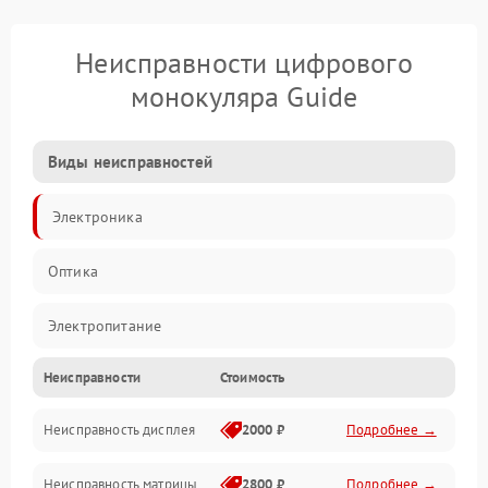
Неисправности цифрового
монокуляра Guide
Виды неисправностей
Электроника
Оптика
Электропитание
Неисправности
Стоимость
Видео
Неисправность дисплея
2000 ₽
Подробнее →
ПО
Неисправность матрицы
2800 ₽
Подробнее →