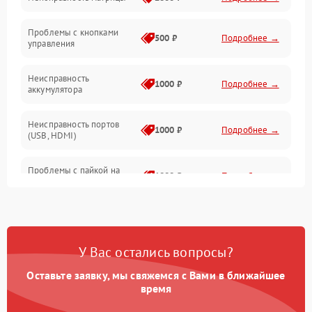
Управление
Проблемы с кнопками
Механические повреждения
500 ₽
Подробнее →
управления
Неисправность
1000 ₽
Подробнее →
аккумулятора
Неисправность портов
1000 ₽
Подробнее →
(USB, HDMI)
Проблемы с пайкой на
1000 ₽
Подробнее →
плате
Неисправность
2800 ₽
Подробнее →
процессора
У Вас остались вопросы?
Повреждение внутренних
500 ₽
Подробнее →
проводов
Оставьте заявку, мы свяжемся с Вами в ближайшее
время
Неисправность Wi-