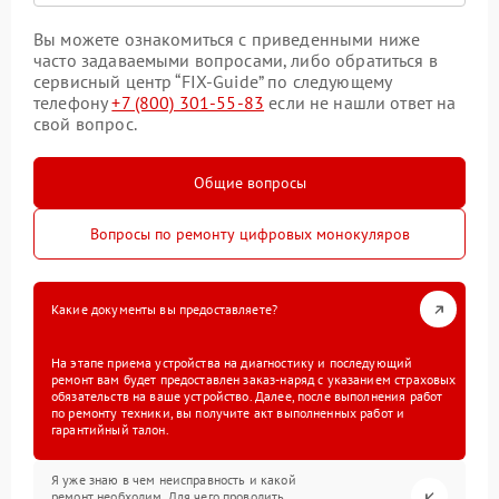
Вы можете ознакомиться с приведенными ниже
часто задаваемыми вопросами, либо обратиться в
сервисный центр “FIX-Guide” по следующему
телефону
+7 (800) 301-55-83
если не нашли ответ на
свой вопрос.
Общие вопросы
Вопросы по ремонту цифровых монокуляров
Какие документы вы предоставляете?
На этапе приема устройства на диагностику и последующий
ремонт вам будет предоставлен заказ-наряд с указанием страховых
обязательств на ваше устройство. Далее, после выполнения работ
по ремонту техники, вы получите акт выполненных работ и
гарантийный талон.
Я уже знаю в чем неисправность и какой
ремонт необходим. Для чего проводить