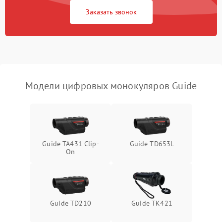
1500 ₽
Подробнее →
Fi/Bluetooth модуля
Заказать звонок
Проблемы с калибровкой
1000 ₽
Подробнее →
изображения
Неисправность разъемов
500 ₽
Подробнее →
(MicroSD, AV)
Модели цифровых монокуляров Guide
Неисправность системы
2000 ₽
Подробнее →
стабилизации
Проблемы с заземлением
1000 ₽
Подробнее →
Guide TA431 Clip-
Guide TD653L
On
Повреждение печатной
2800 ₽
Подробнее →
платы
Неисправность кнопок
500 ₽
Подробнее →
управления
Guide TD210
Guide TK421