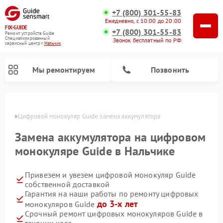
+7 (800) 301-55-83
Ежедневно, с 10:00 до 20:00
FIX-GUIDE
+7 (800) 301-55-83
Ремонт устройств Guide
Специализированный
Звонок бесплатный по РФ
cервисный центр г.
Нальчик
Мы ремонтируем
Позвонить
ьчике
Цифровой монокуляр Guide замена аккумулятора
Ремонт тепловизионных прицелов Guide
Замена аккумулятора на цифровом
монокуляре Guide в Нальчике
Привезем и увезем цифровой монокуляр Guide
собственной доставкой
Гарантия на наши работы по ремонту цифровых
до 3-х лет
монокуляров Guide
Срочный ремонт цифровых монокуляров Guide в