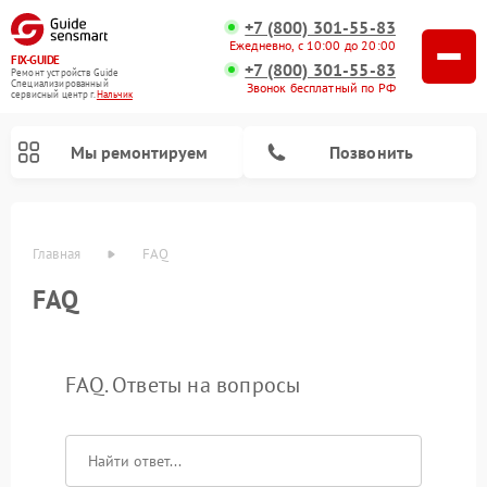
+7 (800) 301-55-83
Ежедневно, с 10:00 до 20:00
FIX-GUIDE
+7 (800) 301-55-83
Ремонт устройств Guide
Специализированный
Звонок бесплатный по РФ
cервисный центр г.
Нальчик
Мы ремонтируем
Позвонить
Главная
FAQ
FAQ
Ремонт цифровых монокуляров Guide
Ремонт тепловизионных прицелов Guide
FAQ. Ответы на вопросы