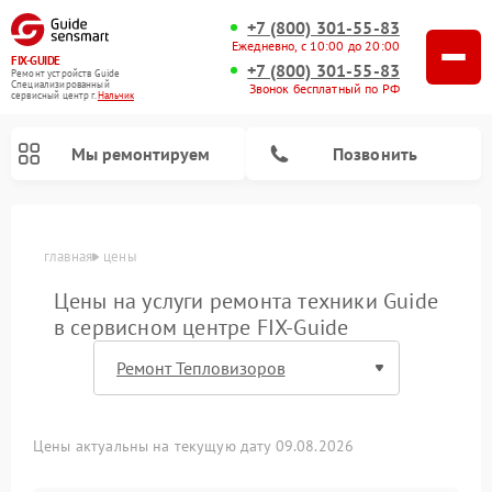
+7 (800) 301-55-83
Ежедневно, с 10:00 до 20:00
FIX-GUIDE
+7 (800) 301-55-83
Ремонт устройств Guide
Специализированный
Звонок бесплатный по РФ
cервисный центр г.
Нальчик
Мы ремонтируем
Позвонить
главная
цены
Цены на услуги ремонта техники Guide
в сервисном центре FIX-Guide
Ремонт цифровых монокуляров Guide
Ремонт тепловизионных прицелов Guide
Цены актуальны на текущую дату 09.08.2026