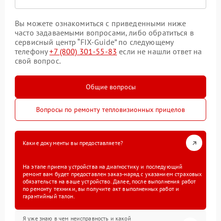
Вы можете ознакомиться с приведенными ниже
часто задаваемыми вопросами, либо обратиться в
сервисный центр “FIX-Guide” по следующему
телефону
+7 (800) 301-55-83
если не нашли ответ на
свой вопрос.
Общие вопросы
Вопросы по ремонту тепловизионных прицелов
Какие документы вы предоставляете?
На этапе приема устройства на диагностику и последующий
ремонт вам будет предоставлен заказ-наряд с указанием страховых
обязательств на ваше устройство. Далее, после выполнения работ
по ремонту техники, вы получите акт выполненных работ и
гарантийный талон.
Я уже знаю в чем неисправность и какой