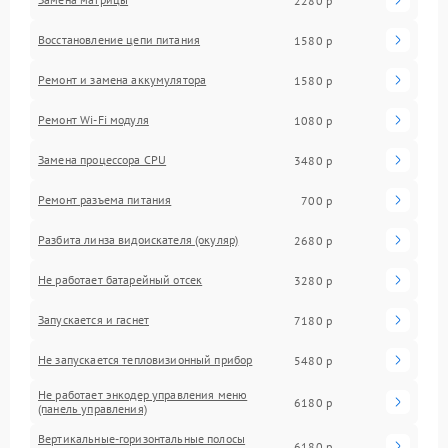
2280 р
Восстановление цепи питания
1580 р
Ремонт и замена аккумулятора
1580 р
Ремонт Wi-Fi модуля
1080 р
Замена процессора CPU
3480 р
Ремонт разъема питания
700 р
Разбита линза видоискателя (окуляр)
2680 р
Не работает батарейный отсек
3280 р
Запускается и гаснет
7180 р
Не запускается тепловизионный прибор
5480 р
Не работает энкодер управления меню
6180 р
(панель управления)
Вертикальные-горизонтальные полосы
6180 р