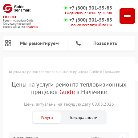
+7 (800) 301-55-83
Ежедневно, с 10:00 до 20:00
FIX-GUIDE
+7 (800) 301-55-83
Ремонт устройств Guide
Специализированный
Звонок бесплатный по РФ
cервисный центр г.
Нальчик
Мы ремонтируем
Позвонить
Цены
Цены на ремонт тепловизионного прицела Guide в Нальчике
Ремонт цифровых монокуляров Guide
Цены на услуги ремонта тепловизионных
прицелов
Guide
в Нальчике
Цены актуальны на текущую дату 09.08.2026
Услуги
Неисправности
Замена матрицы