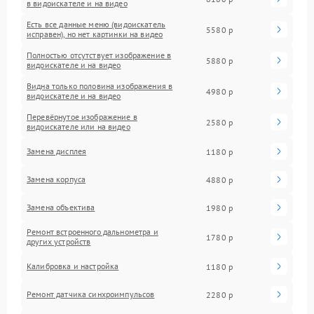
в видоискателе и на видео
Есть все данные меню (видоискатель
5580 р
исправен), но нет картинки на видео
Полностью отсутствует изображение в
5880 р
видоискателе и на видео
Видна только половина изображения в
4980 р
видоискателе и на видео
Перевёрнутое изображение в
2580 р
видоискателе или на видео
Замена дисплея
1180 р
Замена корпуса
4880 р
Замена объектива
1980 р
Ремонт встроенного дальнометра и
1780 р
других устройств
Калибровка и настройка
1180 р
Ремонт датчика синхроимпульсов
2280 р