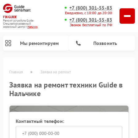
+7 (800) 301-55-83
Ежедневно, с 10:00 до 20:00
FIX-GUIDE
+7 (800) 301-55-83
Ремонт устройств Guide
Специализированный
Звонок бесплатный по РФ
cервисный центр г.
Нальчик
Мы ремонтируем
Позвонить
Главная
Заявка на ремонт
Заявка на ремонт техники Guide в
Ремонт цифровых монокуляров Guide
Ремонт тепловизионных прицелов Guide
Нальчике
Контактный телефон: