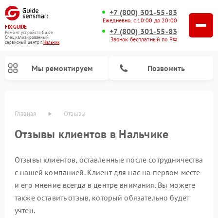
+7 (800) 301-55-83
Ежедневно, с 10:00 до 20:00
FIX-GUIDE
+7 (800) 301-55-83
Ремонт устройств Guide
Специализированный
Звонок бесплатный по РФ
cервисный центр г.
Нальчик
Мы ремонтируем
Позвонить
Главная
Отзывы
Отзывы клиентов в Нальчике
Ремонт цифровых монокуляров Guide
Ремонт тепловизионных прицелов Guide
Отзывы клиентов, оставленные после сотрудничества
с нашей компанией. Клиент для нас на первом месте
и его мнение всегда в центре внимания. Вы можете
также оставить отзыв, который обязательно будет
учтен.