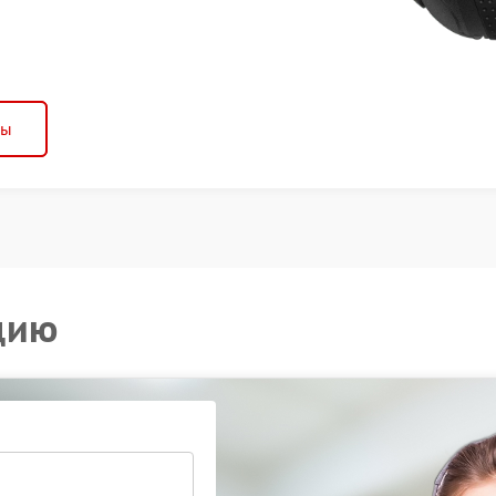
ны
цию