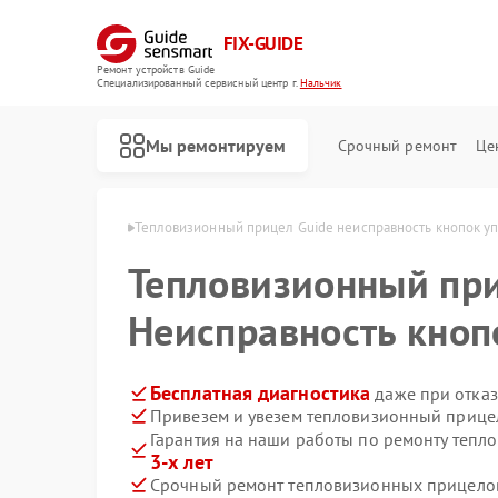
FIX-GUIDE
Ремонт устройств Guide
Специализированный cервисный центр г.
Нальчик
Мы ремонтируем
Срочный ремонт
Це
в Guide в Нальчике
Тепловизионный прицел Guide неисправность кнопок у
Тепловизионный пр
Ремонт цифровых монокуляров Guide
Неисправность кноп
Бесплатная диагностика
даже при отказ
Привезем и увезем тепловизионный прицел
Гарантия на наши работы по ремонту теп
3-х лет
Срочный ремонт тепловизионных прицелов 