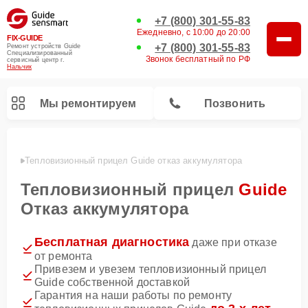
+7 (800) 301-55-83
Ежедневно, с 10:00 до 20:00
FIX-GUIDE
+7 (800) 301-55-83
Ремонт устройств Guide
Специализированный
Звонок бесплатный по РФ
cервисный центр г.
Нальчик
Мы ремонтируем
Позвонить
ьчике
Тепловизионный прицел Guide отказ аккумулятора
Ремонт цифровых монокуляров Guide
Тепловизионный прицел
Guide
Отказ аккумулятора
Бесплатная диагностика
даже при отказе
от ремонта
Привезем и увезем тепловизионный прицел
Guide собственной доставкой
Гарантия на наши работы по ремонту