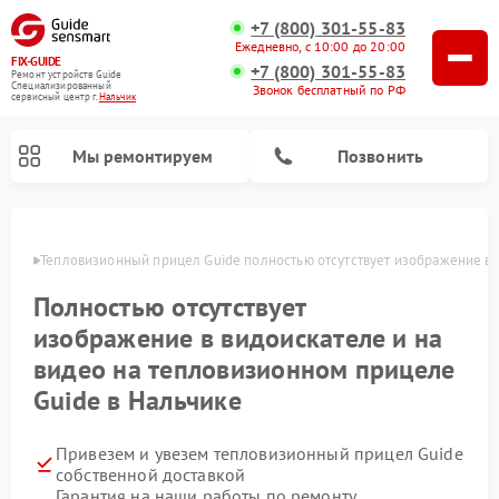
+7 (800) 301-55-83
Ежедневно, с 10:00 до 20:00
FIX-GUIDE
+7 (800) 301-55-83
Ремонт устройств Guide
Специализированный
Звонок бесплатный по РФ
cервисный центр г.
Нальчик
Мы ремонтируем
Позвонить
ьчике
Тепловизионный прицел Guide полностью отсутствует изображение в в
Ремонт цифровых монокуляров Guide
Полностью отсутствует
изображение в видоискателе и на
видео на тепловизионном прицеле
Guide в Нальчике
Привезем и увезем тепловизионный прицел Guide
собственной доставкой
Гарантия на наши работы по ремонту