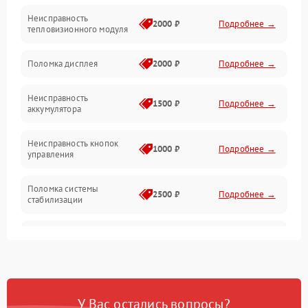
Неисправность
Матрица
2000 ₽
Подробнее →
тепловизионного модуля
Юстировка
Поломка дисплея
2000 ₽
Подробнее →
Механические повреждения
Неисправность
1500 ₽
Подробнее →
аккумулятора
Оптика
Неисправность кнопок
1000 ₽
Подробнее →
управления
Поломка системы
2500 ₽
Подробнее →
стабилизации
Повреждение системы
2500 ₽
Подробнее →
записи
Неисправность системы
1500 ₽
Подробнее →
Wi-Fi
У Вас остались вопросы?