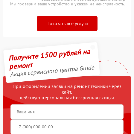
Мы проверим ваше устройство и укажем на неисправность.
Показать все услуги
Получите 1500 рублей на
ремонт
Акция сервисного центра Guide
При оформлении заявки на ремонт техники через
сайт,
действует персональная бессрочная скидка