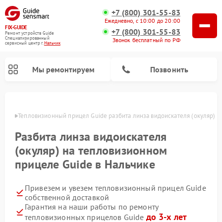
+7 (800) 301-55-83
Ежедневно, с 10:00 до 20:00
FIX-GUIDE
+7 (800) 301-55-83
Ремонт устройств Guide
Специализированный
Звонок бесплатный по РФ
cервисный центр г.
Нальчик
Мы ремонтируем
Позвонить
ьчике
Тепловизионный прицел Guide разбита линза видоискателя (окуляр) 
Ремонт цифровых монокуляров Guide
Разбита линза видоискателя
(окуляр) на тепловизионном
прицеле Guide в Нальчике
Привезем и увезем тепловизионный прицел Guide
собственной доставкой
Гарантия на наши работы по ремонту
до 3-х лет
тепловизионных прицелов Guide