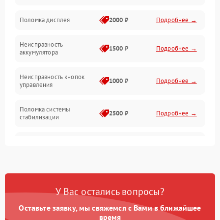
Юстировка
Поломка дисплея
2000 ₽
Подробнее →
Механические повреждения
Неисправность
1500 ₽
Подробнее →
аккумулятора
Оптика
Неисправность кнопок
1000 ₽
Подробнее →
управления
Поломка системы
2500 ₽
Подробнее →
стабилизации
Повреждение системы
2500 ₽
Подробнее →
записи
Неисправность системы
1500 ₽
Подробнее →
Wi-Fi
У Вас остались вопросы?
Поломка системы GPS
2000 ₽
Подробнее →
Оставьте заявку, мы свяжемся с Вами в ближайшее
время