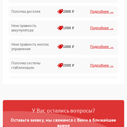
Юстировка
Поломка дисплея
2000 ₽
Подробнее →
Механические повреждения
Неисправность
1500 ₽
Подробнее →
аккумулятора
Оптика
Неисправность кнопок
1000 ₽
Подробнее →
управления
Поломка системы
2500 ₽
Подробнее →
стабилизации
Повреждение системы
2500 ₽
Подробнее →
записи
Неисправность системы
1500 ₽
Подробнее →
Wi-Fi
У Вас остались вопросы?
Поломка системы GPS
2000 ₽
Подробнее →
Оставьте заявку, мы свяжемся с Вами в ближайшее
время