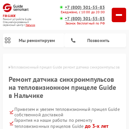
+7 (800) 301-55-83
Ежедневно, с 10:00 до 20:00
FIX-GUIDE
+7 (800) 301-55-83
Ремонт устройств Guide
Специализированный
Звонок бесплатный по РФ
cервисный центр г.
Нальчик
Мы ремонтируем
Позвонить
ьчике
Тепловизионный прицел Guide ремонт датчика синхроимпульсов
Ремонт цифровых монокуляров Guide
Ремонт датчика синхроимпульсов
на тепловизионном прицеле Guide
в Нальчике
Привезем и увезем тепловизионный прицел Guide
собственной доставкой
Гарантия на наши работы по ремонту
до 3-х лет
тепловизионных прицелов Guide