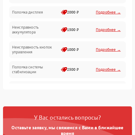
Юстировка
Поломка дисплея
2000 ₽
Подробнее →
Механические повреждения
Неисправность
1500 ₽
Подробнее →
аккумулятора
Оптика
Неисправность кнопок
1000 ₽
Подробнее →
управления
Поломка системы
2500 ₽
Подробнее →
стабилизации
Повреждение системы
2500 ₽
Подробнее →
записи
Неисправность системы
1500 ₽
Подробнее →
Wi-Fi
У Вас остались вопросы?
Поломка системы GPS
2000 ₽
Подробнее →
Оставьте заявку, мы свяжемся с Вами в ближайшее
время