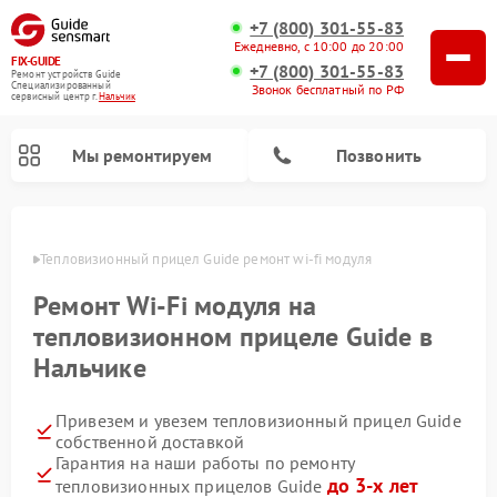
+7 (800) 301-55-83
Ежедневно, с 10:00 до 20:00
FIX-GUIDE
+7 (800) 301-55-83
Ремонт устройств Guide
Специализированный
Звонок бесплатный по РФ
cервисный центр г.
Нальчик
Мы ремонтируем
Позвонить
ьчике
Тепловизионный прицел Guide ремонт wi-fi модуля
Ремонт цифровых монокуляров Guide
Ремонт Wi-Fi модуля на
тепловизионном прицеле Guide в
Нальчике
Привезем и увезем тепловизионный прицел Guide
собственной доставкой
Гарантия на наши работы по ремонту
до 3-х лет
тепловизионных прицелов Guide