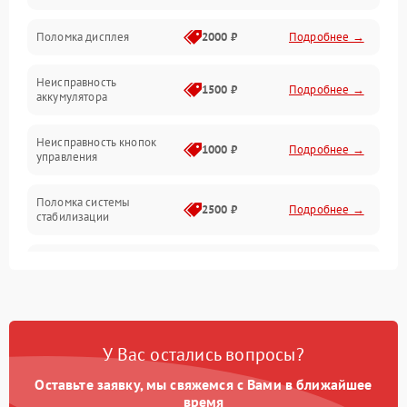
Юстировка
Поломка дисплея
2000 ₽
Подробнее →
Механические повреждения
Неисправность
1500 ₽
Подробнее →
аккумулятора
Оптика
Неисправность кнопок
1000 ₽
Подробнее →
управления
Поломка системы
2500 ₽
Подробнее →
стабилизации
Повреждение системы
2500 ₽
Подробнее →
записи
Неисправность системы
1500 ₽
Подробнее →
Wi-Fi
У Вас остались вопросы?
Поломка системы GPS
2000 ₽
Подробнее →
Оставьте заявку, мы свяжемся с Вами в ближайшее
время