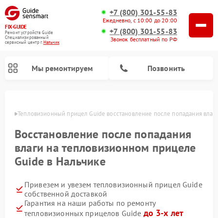
+7 (800) 301-55-83
Ежедневно, с 10:00 до 20:00
FIX-GUIDE
+7 (800) 301-55-83
Ремонт устройств Guide
Специализированный
Звонок бесплатный по РФ
cервисный центр г.
Нальчик
Мы ремонтируем
Позвонить
ьчике
Тепловизионный прицел Guide восстановление после попадания влаг
Ремонт цифровых монокуляров Guide
Восстановление после попадания
влаги на тепловизионном прицеле
Guide в Нальчике
Привезем и увезем тепловизионный прицел Guide
собственной доставкой
Гарантия на наши работы по ремонту
до 3-х лет
тепловизионных прицелов Guide