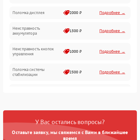
Юстировка
Поломка дисплея
2000 ₽
Подробнее →
Механические повреждения
Неисправность
1500 ₽
Подробнее →
аккумулятора
Оптика
Неисправность кнопок
1000 ₽
Подробнее →
управления
Поломка системы
2500 ₽
Подробнее →
стабилизации
Повреждение системы
2500 ₽
Подробнее →
записи
Неисправность системы
1500 ₽
Подробнее →
Wi-Fi
У Вас остались вопросы?
Поломка системы GPS
2000 ₽
Подробнее →
Оставьте заявку, мы свяжемся с Вами в ближайшее
время