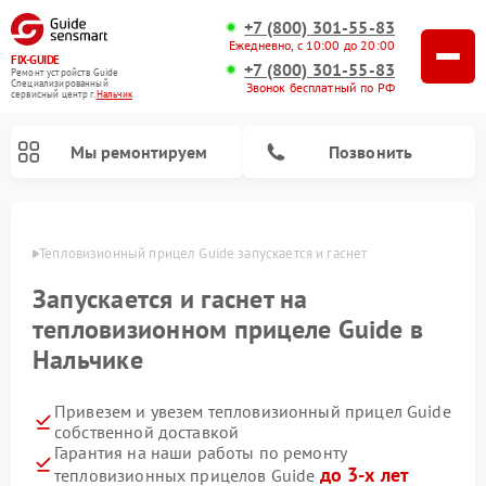
+7 (800) 301-55-83
Ежедневно, с 10:00 до 20:00
FIX-GUIDE
+7 (800) 301-55-83
Ремонт устройств Guide
Специализированный
Звонок бесплатный по РФ
cервисный центр г.
Нальчик
Мы ремонтируем
Позвонить
ьчике
Тепловизионный прицел Guide запускается и гаснет 
Ремонт цифровых монокуляров Guide
Запускается и гаснет на
тепловизионном прицеле Guide в
Нальчике
Привезем и увезем тепловизионный прицел Guide
собственной доставкой
Гарантия на наши работы по ремонту
до 3-х лет
тепловизионных прицелов Guide