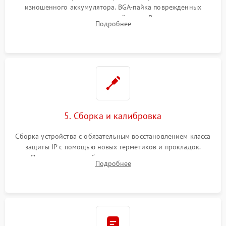
изношенного аккумулятора. BGA-пайка поврежденных
контроллеров на материнской плате. Восстановление
Подробнее
разъемов и кнопок, замена поврежденных элементов
корпуса.
5. Сборка и калибровка
Сборка устройства с обязательным восстановлением класса
защиты IP с помощью новых герметиков и прокладок.
Программная калибровка матрицы по эталонному
Подробнее
абсолютно черному телу для точного измерения температур.