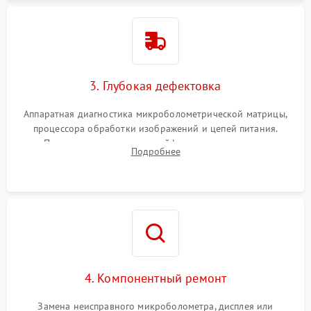
3. Глубокая дефектовка
Аппаратная диагностика микроболометрической матрицы,
процессора обработки изображений и цепей питания.
Проверка целостности шлейфов, модуля памяти и
Подробнее
интерфейсов связи. Выявление сгоревших SMD-компонентов
на плате.
4. Компонентный ремонт
Замена неисправного микроболометра, дисплея или