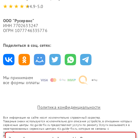
4.9-5.0
ООО "Русервис"
ИНН 7702633247
ОГРН 1077746335776
Поделиться в соц. сетях:
Мы принимаем
все формы оплаты
Политика конфиденциальности
Вся информация на сайте носит исключительно справочный характер.
Товарные знаки используются исключительно для описания устройств, в отношении которых
сервисные центры nlc.guide-fix.ru предоставляют услуги по ремонту. Услуги оказываются в
неавторизованных сервисных центрах nlc.guide-fix.ru, которые не связаны с
правообладателями товарных знаков или их официальными представителями.
Ремонт осуществляется для устройств, уже введенных в гражданский оборот в соответствии