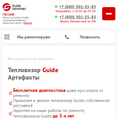
+7 (800) 301-55-83
Ежедневно, с 10:00 до 20:00
FIX-GUIDE
+7 (800) 301-55-83
Ремонт устройств Guide
Специализированный
Звонок бесплатный по РФ
cервисный центр г.
Нальчик
Мы ремонтируем
Позвонить
ьчике
Тепловизор Guide артефакты
Ремонт тепловизионных прицелов Guide
Ремонт цифровых монокуляров Guide
Тепловизор
Guide
Артефакты
Бесплатная диагностика
даже при отказе от
ремонта
Привезем и увезем тепловизор Guide собственной
доставкой
Гарантия на наши работы по ремонту
до 3-х лет
тепловизоров Guide