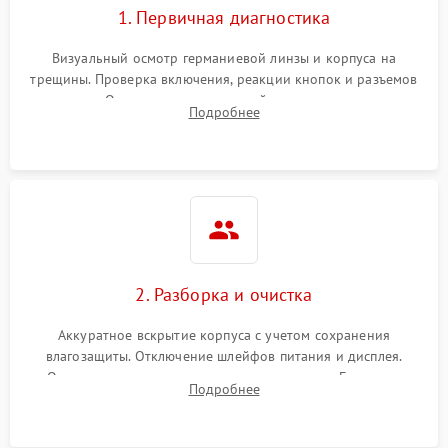
1. Первичная диагностика
Визуальный осмотр германиевой линзы и корпуса на
трещины. Проверка включения, реакции кнопок и разъемов
зарядки. Оценка вывода тепловой сигнатуры на экран,
Подробнее
проверка базовых функций и считывание системных
ошибок.
2. Разборка и очистка
Аккуратное вскрытие корпуса с учетом сохранения
влагозащиты. Отключение шлейфов питания и дисплея.
Очистка внутренних плат от окислов и пыли. Бережная
Подробнее
обработка германиевого объектива специализированными
растворами.