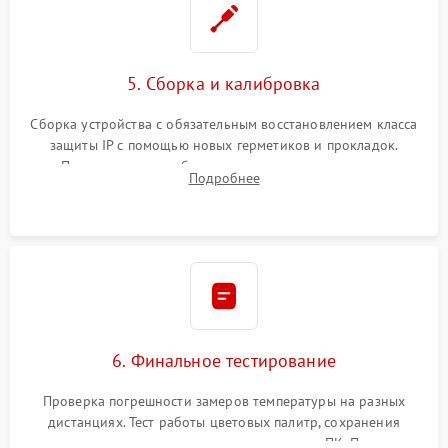
5. Сборка и калибровка
Сборка устройства с обязательным восстановлением класса
защиты IP с помощью новых герметиков и прокладок.
Программная калибровка матрицы по эталонному
Подробнее
абсолютно черному телу для точного измерения температур.
6. Финальное тестирование
Проверка погрешности замеров температуры на разных
дистанциях. Тест работы цветовых палитр, сохранения
термограмм в память и передачи данных на ПК. Проверка