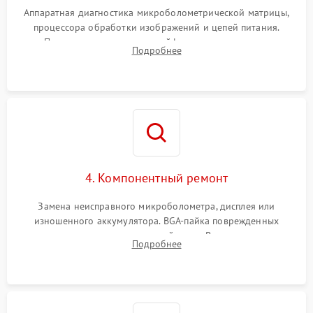
Аппаратная диагностика микроболометрической матрицы,
процессора обработки изображений и цепей питания.
Проверка целостности шлейфов, модуля памяти и
Подробнее
интерфейсов связи. Выявление сгоревших SMD-компонентов
на плате.
4. Компонентный ремонт
Замена неисправного микроболометра, дисплея или
изношенного аккумулятора. BGA-пайка поврежденных
контроллеров на материнской плате. Восстановление
Подробнее
разъемов и кнопок, замена поврежденных элементов
корпуса.