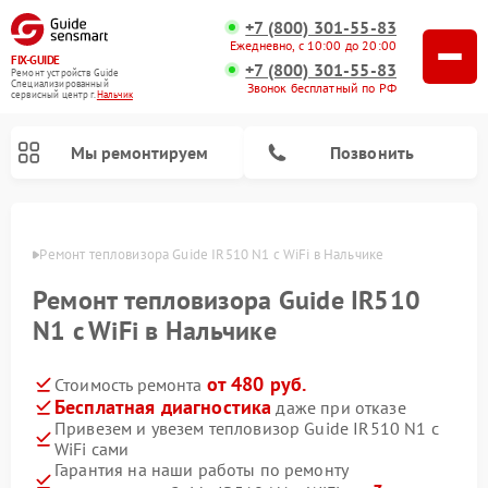
+7 (800) 301-55-83
Ежедневно, с 10:00 до 20:00
FIX-GUIDE
+7 (800) 301-55-83
Ремонт устройств Guide
Специализированный
Звонок бесплатный по РФ
cервисный центр г.
Нальчик
Мы ремонтируем
Позвонить
ьчике
Ремонт тепловизора Guide IR510 N1 c WiFi в Нальчике
Ремонт тепловизионных прицелов Guide
Ремонт цифровых монокуляров Guide
Ремонт тепловизора Guide IR510
N1 c WiFi в Нальчике
от 480 руб.
Стоимость ремонта
Бесплатная диагностика
даже при отказе
Привезем и увезем тепловизор Guide IR510 N1 c
WiFi сами
Гарантия на наши работы по ремонту