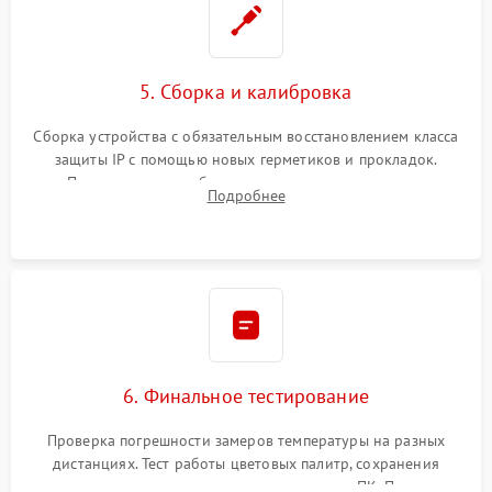
5. Сборка и калибровка
Сборка устройства с обязательным восстановлением класса
защиты IP с помощью новых герметиков и прокладок.
Программная калибровка матрицы по эталонному
Подробнее
абсолютно черному телу для точного измерения температур.
6. Финальное тестирование
Проверка погрешности замеров температуры на разных
дистанциях. Тест работы цветовых палитр, сохранения
термограмм в память и передачи данных на ПК. Проверка