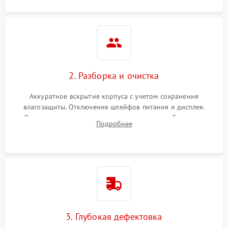
2. Разборка и очистка
Аккуратное вскрытие корпуса с учетом сохранения
влагозащиты. Отключение шлейфов питания и дисплея.
Очистка внутренних плат от окислов и пыли. Бережная
Подробнее
обработка германиевого объектива специализированными
растворами.
3. Глубокая дефектовка