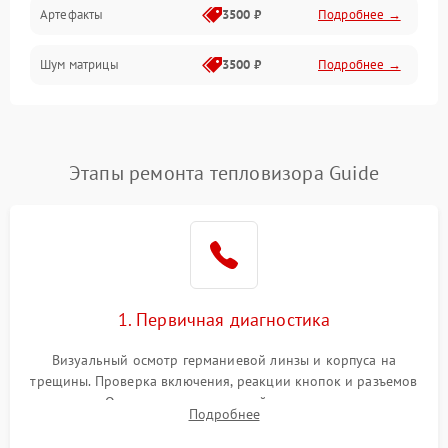
Артефакты
3500 ₽
Подробнее →
Матрица
Шум матрицы
3500 ₽
Подробнее →
Проблемы питания
Температурные проблемы
Сбои коммуникаций и интерфейсов
Этапы ремонта тепловизора Guide
Программные сбои
Проблемы с объективом
1. Первичная диагностика
Экран (дисплей)
Визуальный осмотр германиевой линзы и корпуса на
трещины. Проверка включения, реакции кнопок и разъемов
зарядки. Оценка вывода тепловой сигнатуры на экран,
Подробнее
проверка базовых функций и считывание системных
ошибок.