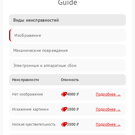
Guide
Виды неисправностей
Изображение
Механические повреждения
Электронные и аппаратные сбои
Неисправности
Стоимость
Неисправности сенсора и оптики
Нет изображения
4000 ₽
Подробнее →
Программные ошибки
Искажение картинки
3500 ₽
Подробнее →
Электропитание
Низкая чувствительность
3500 ₽
Подробнее →
Измерения