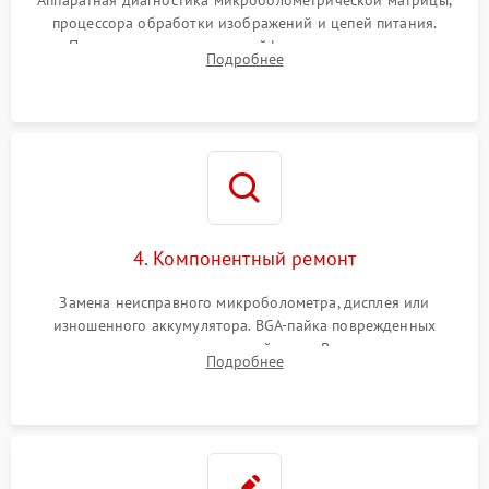
Аппаратная диагностика микроболометрической матрицы,
процессора обработки изображений и цепей питания.
Проверка целостности шлейфов, модуля памяти и
Подробнее
интерфейсов связи. Выявление сгоревших SMD-компонентов
на плате.
4. Компонентный ремонт
Замена неисправного микроболометра, дисплея или
изношенного аккумулятора. BGA-пайка поврежденных
контроллеров на материнской плате. Восстановление
Подробнее
разъемов и кнопок, замена поврежденных элементов
корпуса.