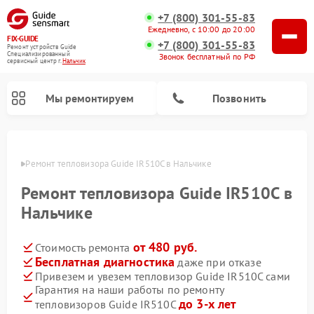
+7 (800) 301-55-83
Ежедневно, с 10:00 до 20:00
FIX-GUIDE
+7 (800) 301-55-83
Ремонт устройств Guide
Специализированный
Звонок бесплатный по РФ
cервисный центр г.
Нальчик
Мы ремонтируем
Позвонить
ьчике
Ремонт тепловизора Guide IR510C в Нальчике
Ремонт тепловизионных прицелов Guide
Ремонт цифровых монокуляров Guide
Ремонт тепловизора Guide IR510C в
Нальчике
от 480 руб.
Стоимость ремонта
Бесплатная диагностика
даже при отказе
Привезем и увезем тепловизор Guide IR510C сами
Гарантия на наши работы по ремонту
до 3-х лет
тепловизоров Guide IR510C