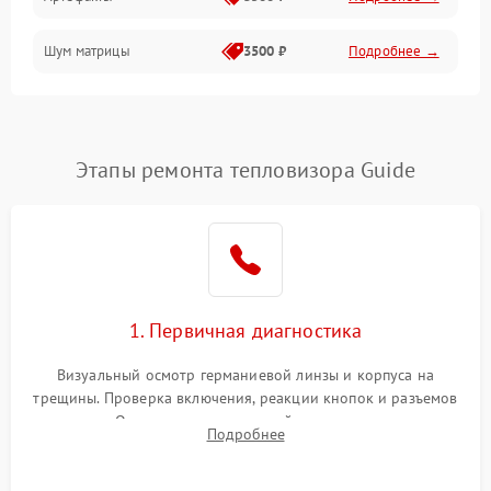
Матрица
Шум матрицы
3500 ₽
Подробнее →
Проблемы питания
Температурные проблемы
Сбои коммуникаций и интерфейсов
Этапы ремонта тепловизора Guide
Программные сбои
Проблемы с объективом
1. Первичная диагностика
Экран (дисплей)
Визуальный осмотр германиевой линзы и корпуса на
трещины. Проверка включения, реакции кнопок и разъемов
зарядки. Оценка вывода тепловой сигнатуры на экран,
Подробнее
проверка базовых функций и считывание системных
ошибок.