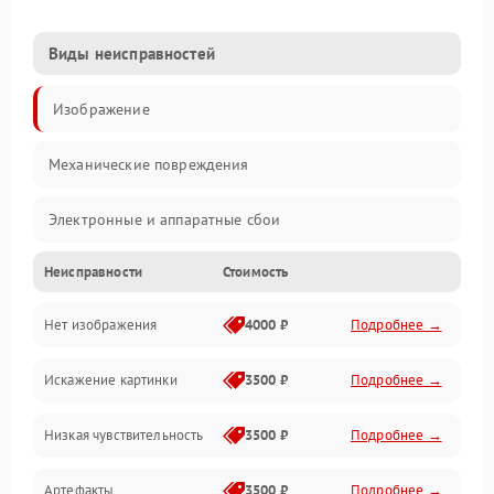
Виды неисправностей
Изображение
Механические повреждения
Электронные и аппаратные сбои
Неисправности
Стоимость
Неисправности сенсора и оптики
Нет изображения
4000 ₽
Подробнее →
Программные ошибки
Искажение картинки
3500 ₽
Подробнее →
Электропитание
Низкая чувствительность
3500 ₽
Подробнее →
Измерения
Артефакты
3500 ₽
Подробнее →