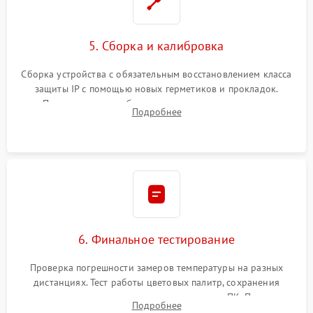
5. Сборка и калибровка
Сборка устройства с обязательным восстановлением класса
защиты IP с помощью новых герметиков и прокладок.
Программная калибровка матрицы по эталонному
Подробнее
абсолютно черному телу для точного измерения температур.
6. Финальное тестирование
Проверка погрешности замеров температуры на разных
дистанциях. Тест работы цветовых палитр, сохранения
термограмм в память и передачи данных на ПК. Проверка
Подробнее
автономности работы и итоговый контроль качества.