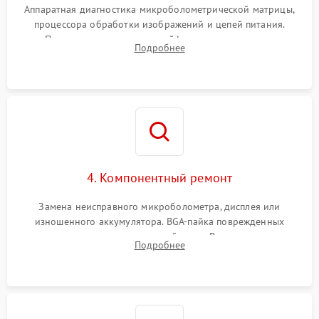
Аппаратная диагностика микроболометрической матрицы,
процессора обработки изображений и цепей питания.
Проверка целостности шлейфов, модуля памяти и
Подробнее
интерфейсов связи. Выявление сгоревших SMD-компонентов
на плате.
4. Компонентный ремонт
Замена неисправного микроболометра, дисплея или
изношенного аккумулятора. BGA-пайка поврежденных
контроллеров на материнской плате. Восстановление
Подробнее
разъемов и кнопок, замена поврежденных элементов
корпуса.