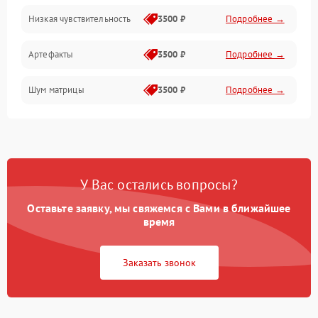
Низкая чувствительность
3500 ₽
Подробнее →
Измерения
Артефакты
3500 ₽
Подробнее →
Матрица
Шум матрицы
3500 ₽
Подробнее →
Проблемы питания
Температурные проблемы
Сбои коммуникаций и интерфейсов
У Вас остались вопросы?
Программные сбои
Оставьте заявку, мы свяжемся с Вами в ближайшее
время
Проблемы с объективом
Заказать звонок
Экран (дисплей)