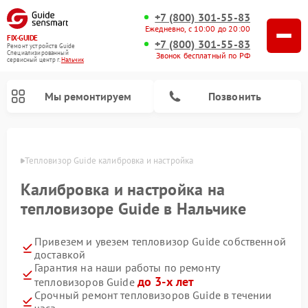
+7 (800) 301-55-83
Ежедневно, с 10:00 до 20:00
FIX-GUIDE
+7 (800) 301-55-83
Ремонт устройств Guide
Специализированный
Звонок бесплатный по РФ
cервисный центр г.
Нальчик
Мы ремонтируем
Позвонить
ьчике
Тепловизор Guide калибровка и настройка
Ремонт тепловизионных прицелов Guide
Ремонт цифровых монокуляров Guide
Калибровка и настройка на
тепловизоре Guide в Нальчике
Привезем и увезем тепловизор Guide собственной
доставкой
Гарантия на наши работы по ремонту
до 3-х лет
тепловизоров Guide
Срочный ремонт тепловизоров Guide в течении