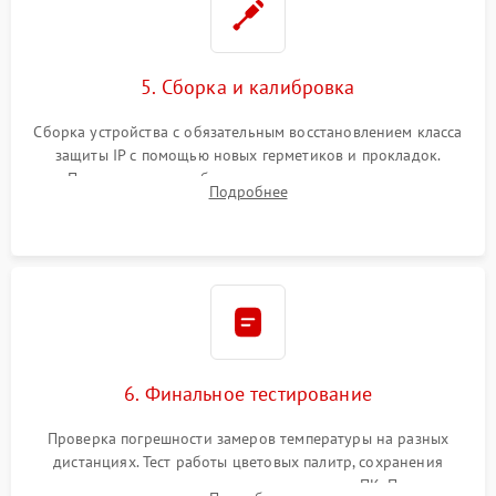
5. Сборка и калибровка
Сборка устройства с обязательным восстановлением класса
защиты IP с помощью новых герметиков и прокладок.
Программная калибровка матрицы по эталонному
Подробнее
абсолютно черному телу для точного измерения температур.
6. Финальное тестирование
Проверка погрешности замеров температуры на разных
дистанциях. Тест работы цветовых палитр, сохранения
термограмм в память и передачи данных на ПК. Проверка