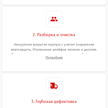
2. Разборка и очистка
Аккуратное вскрытие корпуса с учетом сохранения
влагозащиты. Отключение шлейфов питания и дисплея.
Очистка внутренних плат от окислов и пыли. Бережная
Подробнее
обработка германиевого объектива специализированными
растворами.
3. Глубокая дефектовка