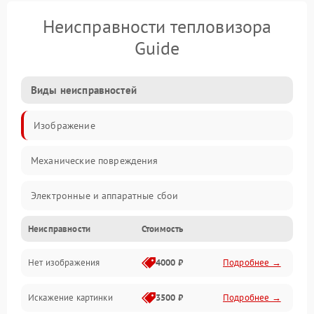
Неисправности тепловизора
Guide
Виды неисправностей
Изображение
Механические повреждения
Электронные и аппаратные сбои
Неисправности
Стоимость
Неисправности сенсора и оптики
Нет изображения
4000 ₽
Подробнее →
Программные ошибки
Искажение картинки
3500 ₽
Подробнее →
Электропитание