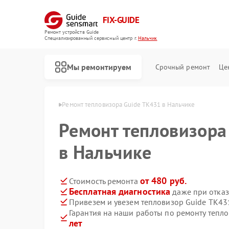
FIX-GUIDE
Ремонт устройств Guide
Специализированный cервисный центр г.
Нальчик
Мы ремонтируем
Срочный ремонт
Це
ов Guide в Нальчике
Ремонт тепловизора Guide TK431 в Нальчике
Ремонт тепловизора
Ремонт тепловизионных прицелов Guide
Ремонт цифровых монокуляров Guide
в Нальчике
от 480 руб.
Стоимость ремонта
Бесплатная диагностика
даже при отказ
Привезем и увезем тепловизор Guide TK43
Гарантия на наши работы по ремонту тепл
лет