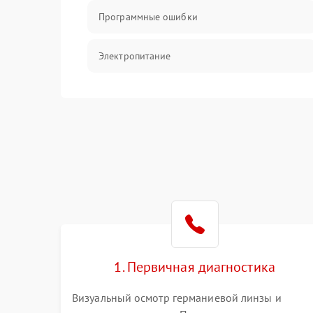
Программные ошибки
Электропитание
Измерения
Матрица
Проблемы питания
Температурные проблемы
Сбои коммуникаций и интерфейсов
1. Первичная диагностика
Программные сбои
Визуальный осмотр германиевой линзы и