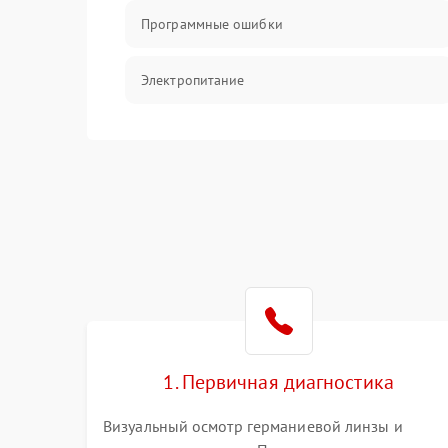
Программные ошибки
Электропитание
Измерения
Матрица
Проблемы питания
Температурные проблемы
Сбои коммуникаций и интерфейсов
1. Первичная диагностика
Программные сбои
Визуальный осмотр германиевой линзы и