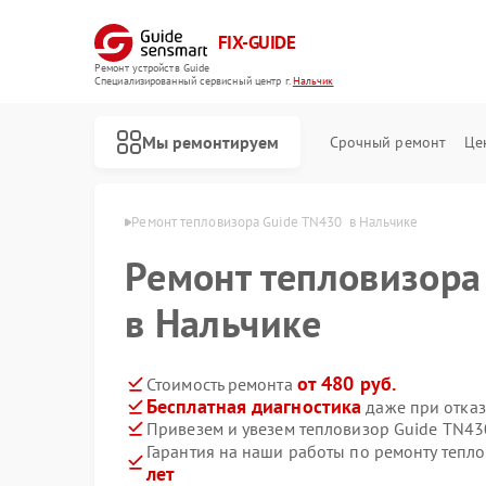
FIX-GUIDE
Ремонт устройств Guide
Специализированный cервисный центр г.
Нальчик
Мы ремонтируем
Срочный ремонт
Це
ов Guide в Нальчике
Ремонт тепловизора Guide TN430  в Нальчике
Ремонт тепловизора
Ремонт тепловизионных прицелов Guide
Ремонт цифровых монокуляров Guide
в Нальчике
от 480 руб.
Стоимость ремонта
Бесплатная диагностика
даже при отказ
Привезем и увезем тепловизор Guide TN43
Гарантия на наши работы по ремонту тепл
лет