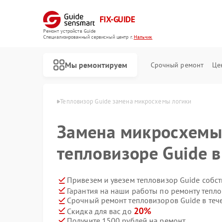
FIX-GUIDE
Ремонт устройств Guide
Специализированный cервисный центр г.
Нальчик
Мы ремонтируем
Срочный ремонт
Це
ов Guide в Нальчике
Тепловизор Guide замена микросхемы логики
Ремонт тепловизионных прицелов Guide
Ремонт цифровых монокуляров Guide
Замена микросхемы
тепловизоре Guide 
Привезем и увезем тепловизор Guide собс
Гарантия на наши работы по ремонту тепл
Срочный ремонт тепловизоров Guide в теч
20%
Скидка для вас до
Получите 1500 рублей на ремонт