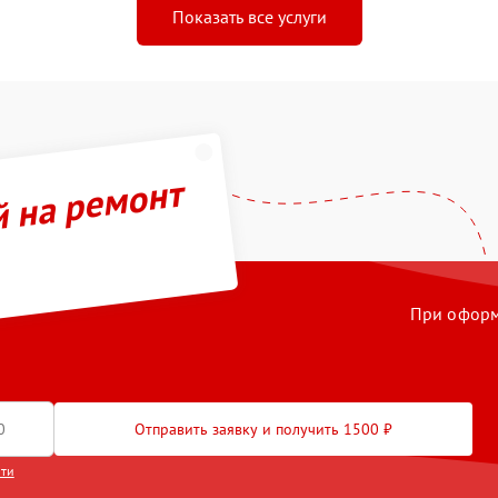
Показать все услуги
й на ремонт
При оформл
Отправить заявку и получить 1500 ₽
сти