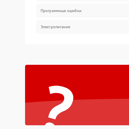
Программные ошибки
Электропитание
Измерения
Матрица
?
Проблемы питания
Температурные проблемы
Сбои коммуникаций и интерфейсов
Программные сбои