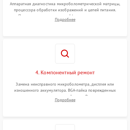
Аппаратная диагностика микроболометрической матрицы,
процессора обработки изображений и цепей питания.
Проверка целостности шлейфов, модуля памяти и
Подробнее
интерфейсов связи. Выявление сгоревших SMD-компонентов
на плате.
4. Компонентный ремонт
Замена неисправного микроболометра, дисплея или
изношенного аккумулятора. BGA-пайка поврежденных
контроллеров на материнской плате. Восстановление
Подробнее
разъемов и кнопок, замена поврежденных элементов
корпуса.