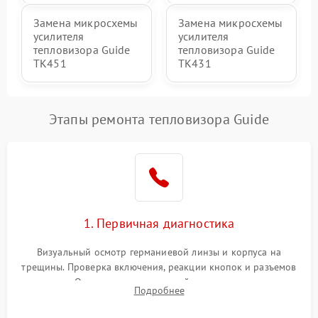
Замена микросхемы
Замена микросхемы
усилителя
усилителя
тепловизора Guide
тепловизора Guide
TK451
TK431
Этапы ремонта тепловизора Guide
1. Первичная диагностика
Визуальный осмотр германиевой линзы и корпуса на
трещины. Проверка включения, реакции кнопок и разъемов
зарядки. Оценка вывода тепловой сигнатуры на экран,
Подробнее
проверка базовых функций и считывание системных
ошибок.