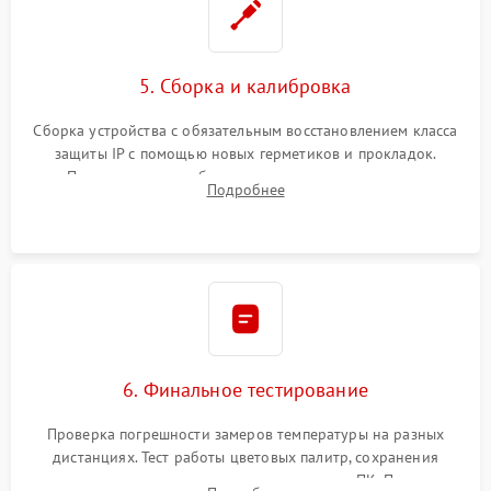
5. Сборка и калибровка
Сборка устройства с обязательным восстановлением класса
защиты IP с помощью новых герметиков и прокладок.
Программная калибровка матрицы по эталонному
Подробнее
абсолютно черному телу для точного измерения температур.
6. Финальное тестирование
Проверка погрешности замеров температуры на разных
дистанциях. Тест работы цветовых палитр, сохранения
термограмм в память и передачи данных на ПК. Проверка