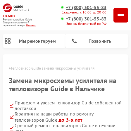
+7 (800) 301-55-83
Ежедневно, с 10:00 до 20:00
FIX-GUIDE
+7 (800) 301-55-83
Ремонт устройств Guide
Специализированный
Звонок бесплатный по РФ
cервисный центр г.
Нальчик
Мы ремонтируем
Позвонить
ьчике
Тепловизор Guide замена микросхемы усилителя
Ремонт тепловизионных прицелов Guide
Ремонт цифровых монокуляров Guide
Замена микросхемы усилителя на
тепловизоре Guide в Нальчике
Привезем и увезем тепловизор Guide собственной
доставкой
Гарантия на наши работы по ремонту
до 3-х лет
тепловизоров Guide
Срочный ремонт тепловизоров Guide в течении