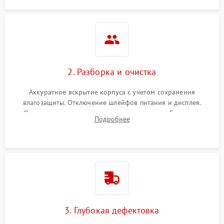
2. Разборка и очистка
Аккуратное вскрытие корпуса с учетом сохранения
влагозащиты. Отключение шлейфов питания и дисплея.
Очистка внутренних плат от окислов и пыли. Бережная
Подробнее
обработка германиевого объектива специализированными
растворами.
3. Глубокая дефектовка