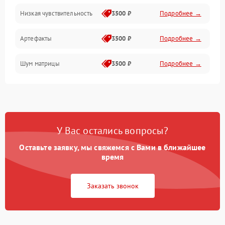
Низкая чувствительность
3500 ₽
Подробнее →
Измерения
Артефакты
3500 ₽
Подробнее →
Матрица
Шум матрицы
3500 ₽
Подробнее →
Проблемы питания
Температурные проблемы
Сбои коммуникаций и интерфейсов
У Вас остались вопросы?
Программные сбои
Оставьте заявку, мы свяжемся с Вами в ближайшее
время
Проблемы с объективом
Заказать звонок
Экран (дисплей)