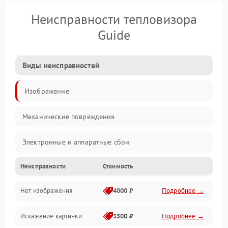
Неисправности тепловизора
Guide
Виды неисправностей
Изображение
Механические повреждения
Электронные и аппаратные сбои
Неисправности
Стоимость
Неисправности сенсора и оптики
Нет изображения
4000 ₽
Подробнее →
Программные ошибки
Искажение картинки
3500 ₽
Подробнее →
Электропитание