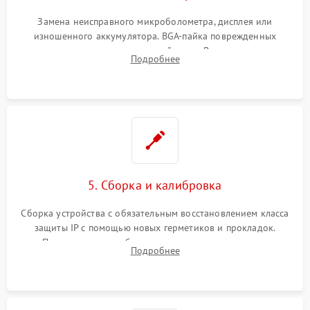
Замена неисправного микроболометра, дисплея или
изношенного аккумулятора. BGA-пайка поврежденных
контроллеров на материнской плате. Восстановление
Подробнее
разъемов и кнопок, замена поврежденных элементов
корпуса.
5. Сборка и калибровка
Сборка устройства с обязательным восстановлением класса
защиты IP с помощью новых герметиков и прокладок.
Программная калибровка матрицы по эталонному
Подробнее
абсолютно черному телу для точного измерения температур.