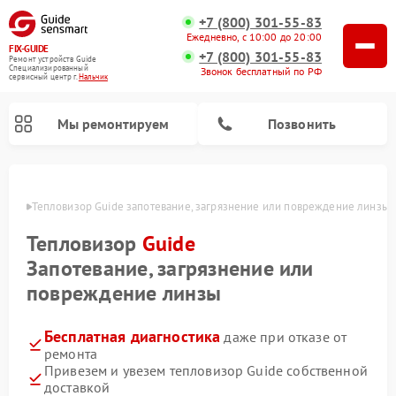
+7 (800) 301-55-83
Ежедневно, с 10:00 до 20:00
FIX-GUIDE
+7 (800) 301-55-83
Ремонт устройств Guide
Специализированный
Звонок бесплатный по РФ
cервисный центр г.
Нальчик
Мы ремонтируем
Позвонить
ьчике
Тепловизор Guide запотевание, загрязнение или повреждение линзы
Ремонт тепловизионных прицелов Guide
Ремонт цифровых монокуляров Guide
Тепловизор
Guide
Запотевание, загрязнение или
повреждение линзы
Бесплатная диагностика
даже при отказе от
ремонта
Привезем и увезем тепловизор Guide собственной
доставкой