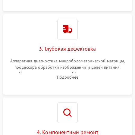
растворами.
3. Глубокая дефектовка
Аппаратная диагностика микроболометрической матрицы,
процессора обработки изображений и цепей питания.
Проверка целостности шлейфов, модуля памяти и
Подробнее
интерфейсов связи. Выявление сгоревших SMD-компонентов
на плате.
4. Компонентный ремонт