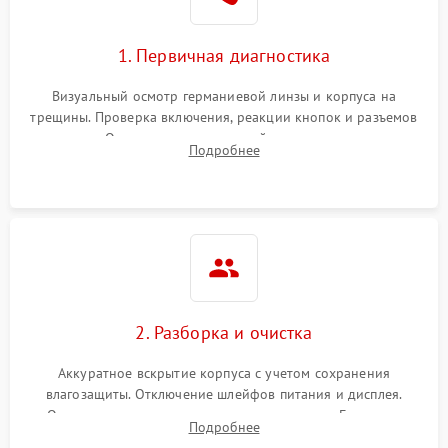
1. Первичная диагностика
Визуальный осмотр германиевой линзы и корпуса на
трещины. Проверка включения, реакции кнопок и разъемов
зарядки. Оценка вывода тепловой сигнатуры на экран,
Подробнее
проверка базовых функций и считывание системных
ошибок.
2. Разборка и очистка
Аккуратное вскрытие корпуса с учетом сохранения
влагозащиты. Отключение шлейфов питания и дисплея.
Очистка внутренних плат от окислов и пыли. Бережная
Подробнее
обработка германиевого объектива специализированными